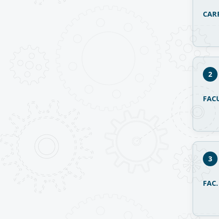
CAR
2
FAC
3
FAC.